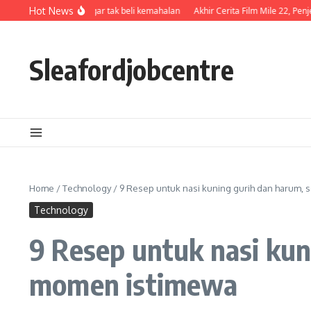
Skip to content
n medium agar tak beli kemahalan
Hot News
Akhir Cerita Film Mile 22, Penjelasan Leng
Sleafordjobcentre
Home
/
Technology
/
9 Resep untuk nasi kuning gurih dan harum
Technology
9 Resep untuk nasi ku
momen istimewa