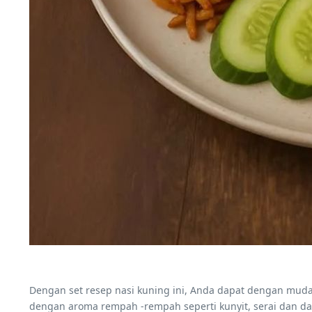
Dengan set resep nasi kuning ini, Anda dapat dengan mu
dengan aroma rempah -rempah seperti kunyit, serai dan dau