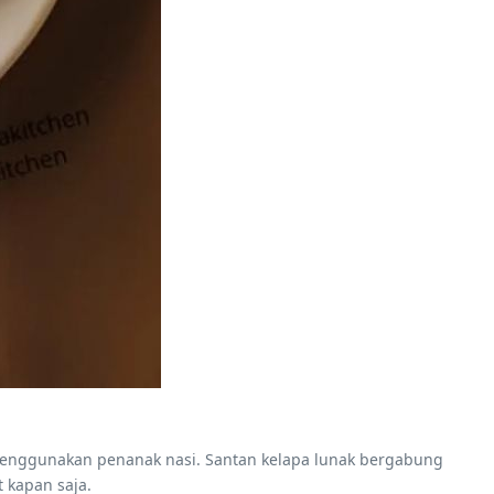
menggunakan penanak nasi. Santan kelapa lunak bergabung
 kapan saja.