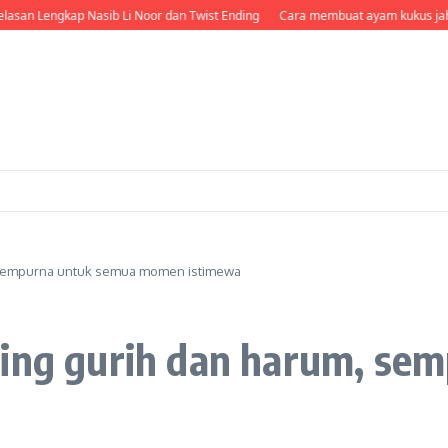
kap Nasib Li Noor dan Twist Ending
Cara membuat ayam kukus jahe di rice c
, sempurna untuk semua momen istimewa
ning gurih dan harum, se