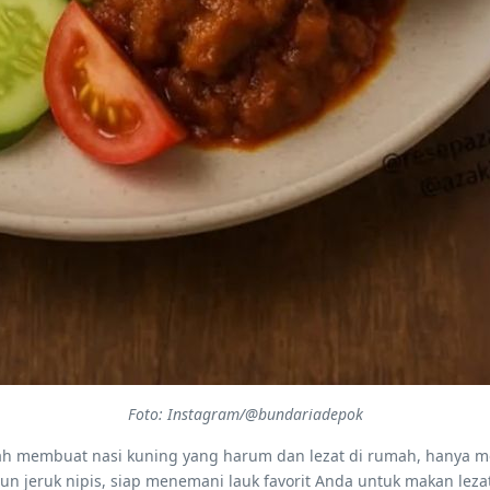
Foto: Instagram/@bundariadepok
dah membuat nasi kuning yang harum dan lezat di rumah, hanya 
n jeruk nipis, siap menemani lauk favorit Anda untuk makan lezat