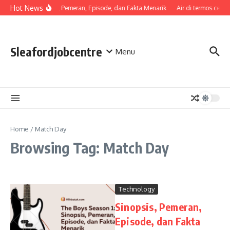
Skip to content
Hot News
Sinopsis, Pemeran, Episode, dan Fakta Menarik
Air di termos cepat
Sleafordjobcentre
Menu
Home
/
Match Day
Browsing Tag: Match Day
Technology
Sinopsis, Pemeran,
Episode, dan Fakta