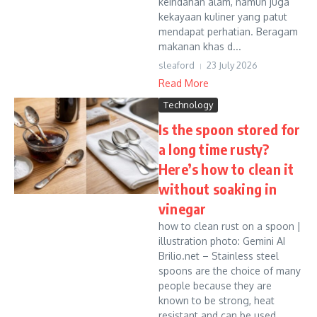
keindahan alam, namun juga
kekayaan kuliner yang patut
mendapat perhatian. Beragam
makanan khas d...
sleaford
23 July 2026
Read More
Technology
Is the spoon stored for
a long time rusty?
Here’s how to clean it
without soaking in
vinegar
how to clean rust on a spoon |
illustration photo: Gemini AI
Brilio.net – Stainless steel
spoons are the choice of many
people because they are
known to be strong, heat
resistant and can be used...