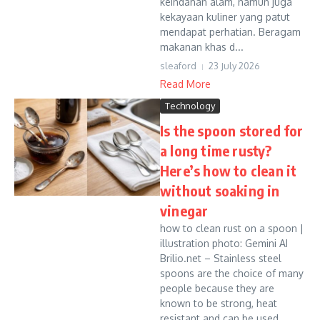
keindahan alam, namun juga
kekayaan kuliner yang patut
mendapat perhatian. Beragam
makanan khas d...
sleaford
23 July 2026
Read More
Technology
Is the spoon stored for
a long time rusty?
Here’s how to clean it
without soaking in
vinegar
how to clean rust on a spoon |
illustration photo: Gemini AI
Brilio.net – Stainless steel
spoons are the choice of many
people because they are
known to be strong, heat
resistant and can be used...