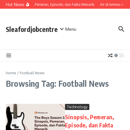
Skip to content
Hot News
Sinopsis, Pemeran, Episode, dan Fakta Menarik
Air di termos cepat
Sleafordjobcentre
Menu
Home
/
Football News
Browsing Tag: Football News
Technology
Sinopsis, Pemeran,
Episode, dan Fakta