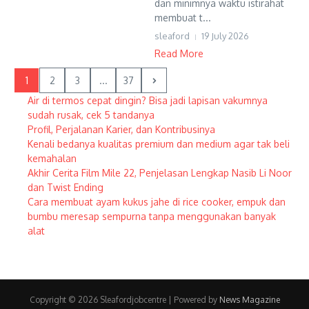
dan minimnya waktu istirahat
membuat t...
sleaford
19 July 2026
Read More
1
2
3
...
37
Air di termos cepat dingin? Bisa jadi lapisan vakumnya
sudah rusak, cek 5 tandanya
Profil, Perjalanan Karier, dan Kontribusinya
Kenali bedanya kualitas premium dan medium agar tak beli
kemahalan
Akhir Cerita Film Mile 22, Penjelasan Lengkap Nasib Li Noor
dan Twist Ending
Cara membuat ayam kukus jahe di rice cooker, empuk dan
bumbu meresap sempurna tanpa menggunakan banyak
alat
Copyright © 2026 Sleafordjobcentre | Powered by
News Magazine