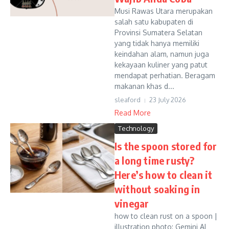
Musi Rawas Utara merupakan
salah satu kabupaten di
Provinsi Sumatera Selatan
yang tidak hanya memiliki
keindahan alam, namun juga
kekayaan kuliner yang patut
mendapat perhatian. Beragam
makanan khas d...
sleaford
23 July 2026
Read More
Technology
Is the spoon stored for
a long time rusty?
Here’s how to clean it
without soaking in
vinegar
how to clean rust on a spoon |
illustration photo: Gemini AI