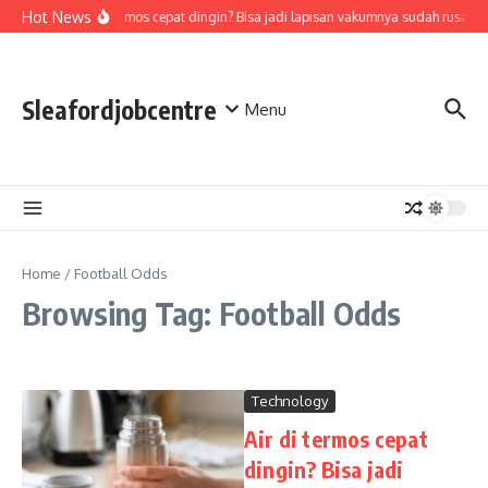
Skip to content
Hot News
Air di termos cepat dingin? Bisa jadi lapisan vakumnya sudah rusak, 
Sleafordjobcentre
Menu
Home
/
Football Odds
Browsing Tag: Football Odds
Technology
Air di termos cepat
dingin? Bisa jadi