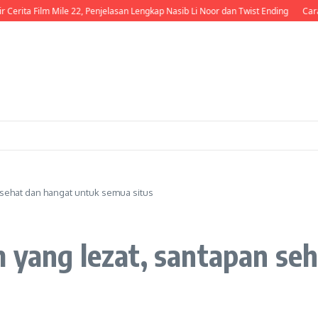
 Mile 22, Penjelasan Lengkap Nasib Li Noor dan Twist Ending
Cara membuat aya
 sehat dan hangat untuk semua situs
 yang lezat, santapan se