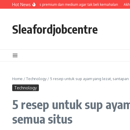
Skip to content
nya kualitas premium dan medium agar tak beli kemahalan
Hot News
Akhir Cerita Film
Sleafordjobcentre
Home
/
Technology
/
5 resep untuk sup ayam yang lezat, santapan
Technology
5 resep untuk sup ayam
semua situs