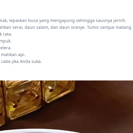
unak, lepaskan busa yang mengapung sehingga sausnya jernih.
hkan serai, daun salam, dan daun oranye. Tumis sampai matang.
 rata.
empuk.
elera.
 matikan api.
cabe jika Anda suka.