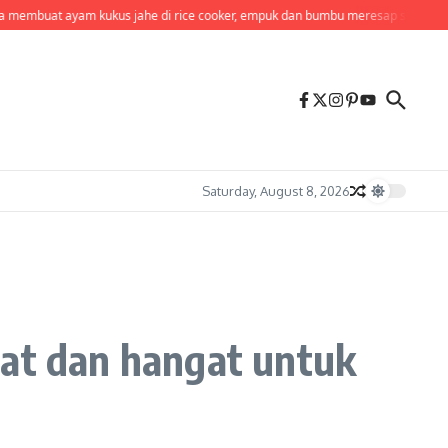
m kukus jahe di rice cooker, empuk dan bumbu meresap sempurna tanpa meng
Saturday, August 8, 2026
hat dan hangat untuk