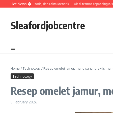
Skip to content
opsis, Pemeran, Episode, dan Fakta Menarik
Hot News
Air di termos cepat dingin? Bisa
Sleafordjobcentre
Home
/
Technology
/
Resep omelet jamur, menu sahur praktis men
Technology
Resep omelet jamur, m
8 February 2026