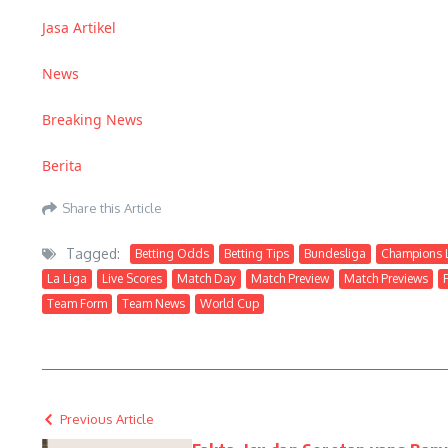
Jasa Artikel
News
Breaking News
Berita
Share this Article
Tagged:
Betting Odds
Betting Tips
Bundesliga
Champions 
La Liga
Live Scores
Match Day
Match Preview
Match Previews
Team Form
Team News
World Cup
Previous Article