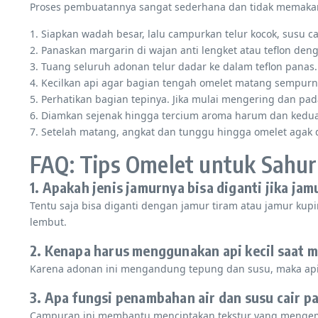
Proses pembuatannya sangat sederhana dan tidak memakan
1. Siapkan wadah besar, lalu campurkan telur kocok, susu c
2. Panaskan margarin di wajan anti lengket atau teflon den
3. Tuang seluruh adonan telur dadar ke dalam teflon panas.
4. Kecilkan api agar bagian tengah omelet matang sempurn
5. Perhatikan bagian tepinya. Jika mulai mengering dan pa
6. Diamkan sejenak hingga tercium aroma harum dan kedua
7. Setelah matang, angkat dan tunggu hingga omelet agak d
FAQ: Tips Omelet untuk Sahur
1. Apakah jenis jamurnya bisa diganti jika jam
Tentu saja bisa diganti dengan jamur tiram atau jamur ku
lembut.
2. Kenapa harus menggunakan api kecil saat 
Karena adonan ini mengandung tepung dan susu, maka api 
3. Apa fungsi penambahan air dan susu cair p
Campuran ini membantu menciptakan tekstur yang mengemba