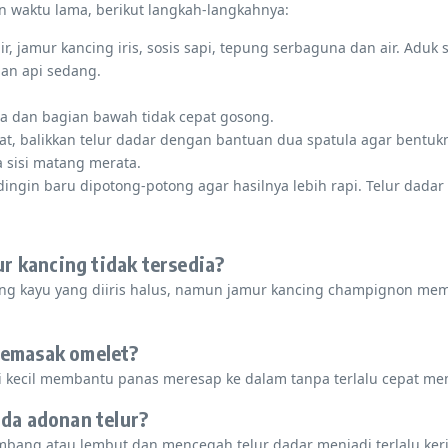
 waktu lama, berikut langkah-langkahnya:
air, jamur kancing iris, sosis sapi, tepung serbaguna dan air. A
gan api sedang.
a dan bagian bawah tidak cepat gosong.
dat, balikkan telur dadar dengan bantuan dua spatula agar bentuk
 sisi matang merata.
ingin baru dipotong-potong agar hasilnya lebih rapi. Telur dada
ur kancing tidak tersedia?
ping kayu yang diiris halus, namun jamur kancing champignon mem
memasak omelet?
kecil membantu panas meresap ke dalam tanpa terlalu cepat me
ada adonan telur?
ng atau lembut dan mencegah telur dadar menjadi terlalu kerin