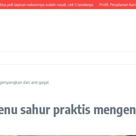
 jadi lapisan vakumnya sudah rusak, cek 5 tandanya
Profil, Perjalanan Karier, d
genyangkan dan anti gagal
enu sahur praktis mengen