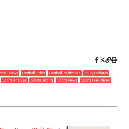
otball News
Football Odds
Football Predictions
Injury Updates
Sports Analysis
Sports Betting
Sports News
Sports Predictions