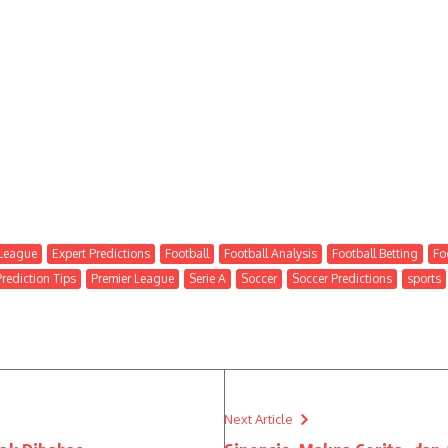
League
Expert Predictions
Football
Football Analysis
Football Betting
Fo
Prediction Tips
Premier League
Serie A
Soccer
Soccer Predictions
sports
Next Article