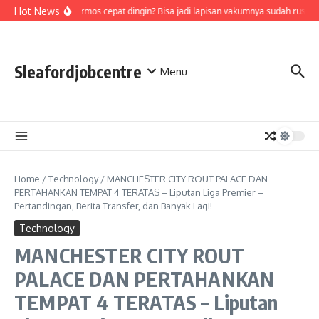
Skip to content
Hot News
Air di termos cepat dingin? Bisa jadi lapisan vakumnya sudah rusak,
Sleafordjobcentre
Menu
Home
/
Technology
/
MANCHESTER CITY ROUT PALACE DAN
PERTAHANKAN TEMPAT 4 TERATAS – Liputan Liga Premier –
Pertandingan, Berita Transfer, dan Banyak Lagi!
Technology
MANCHESTER CITY ROUT
PALACE DAN PERTAHANKAN
TEMPAT 4 TERATAS – Liputan