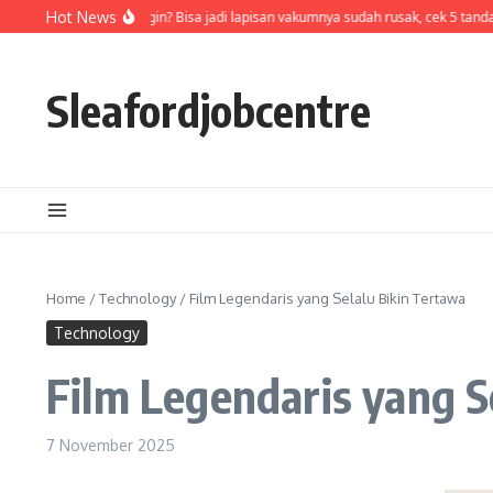
Skip to content
di termos cepat dingin? Bisa jadi lapisan vakumnya sudah rusak, cek 5 tandanya
Hot News
Sleafordjobcentre
Home
/
Technology
/
Film Legendaris yang Selalu Bikin Tertawa
Technology
Film Legendaris yang S
7 November 2025