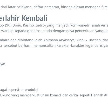
ri latar belakang, daftar pemeran, hingga alasan mengapa film in
rlahir Kembali
op DKI (Dono, Kasino, Indro) yang menjadi ikon komedi Tanah Air
k Warkop kepada generasi muda dengan gaya penceritaan yang ba
bara dan dibintangi oleh Abimana Aryasatya, Vino G. Bastian, da
or tersebut berhasil memunculkan karakter-karakter legendaris y
ya:
bagai supervisor produksi
dukung yang memperkuat unsur komedi dan cerita, seperti Hannah Al R