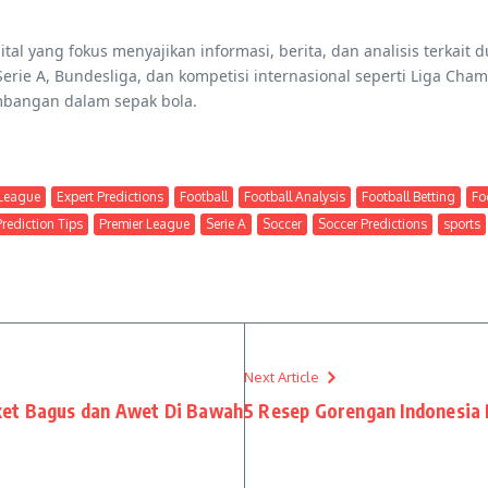
ital yang fokus menyajikan informasi, berita, dan analisis terkai
, Serie A, Bundesliga, dan kompetisi internasional seperti Liga C
embangan dalam sepak bola.
League
Expert Predictions
Football
Football Analysis
Football Betting
Fo
Prediction Tips
Premier League
Serie A
Soccer
Soccer Predictions
sports
Next Article
ket Bagus dan Awet Di Bawah
5 Resep Gorengan Indonesia 