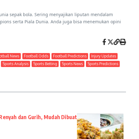
t dunia sepak bola. Sering menyajikan liputan mendalam
hampions serta Piala Dunia. Anda juga bisa menemukan opini
otball News
Football Odds
Football Predictions
Injury Updates
Sports Analysis
Sports Betting
Sports News
Sports Predictions
Renyah dan Gurih, Mudah Dibuat