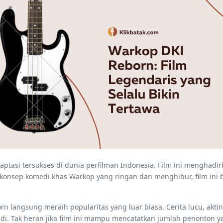
tasi tersukses di dunia perfilman Indonesia. Film ini menghadirk
konsep komedi khas Warkop yang ringan dan menghibur, film ini b
orn langsung meraih popularitas yang luar biasa. Cerita lucu, akt
edi. Tak heran jika film ini mampu mencatatkan jumlah penonton y