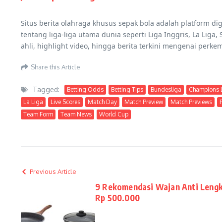
Situs berita olahraga khusus sepak bola adalah platform dig
tentang liga-liga utama dunia seperti Liga Inggris, La Liga
ahli, highlight video, hingga berita terkini mengenai perk
Share this Article
Tagged:
Betting Odds
Betting Tips
Bundesliga
Champions 
La Liga
Live Scores
Match Day
Match Preview
Match Previews
Team Form
Team News
World Cup
Previous Article
9 Rekomendasi Wajan Anti Leng
Rp 500.000