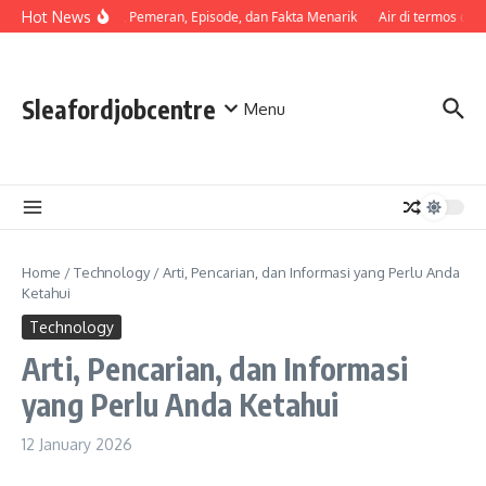
Skip to content
Hot News
Sinopsis, Pemeran, Episode, dan Fakta Menarik
Air di termos cepa
Sleafordjobcentre
Menu
Home
/
Technology
/
Arti, Pencarian, dan Informasi yang Perlu Anda
Ketahui
Technology
Arti, Pencarian, dan Informasi
yang Perlu Anda Ketahui
12 January 2026