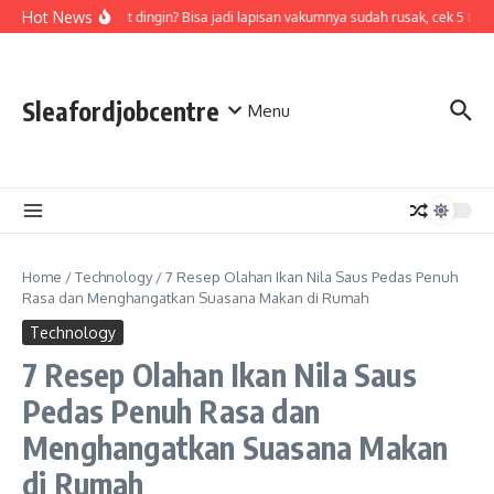
Skip to content
ir di termos cepat dingin? Bisa jadi lapisan vakumnya sudah rusak, cek 5 tandan
Hot News
Sleafordjobcentre
Menu
Home
/
Technology
/
7 Resep Olahan Ikan Nila Saus Pedas Penuh
Rasa dan Menghangatkan Suasana Makan di Rumah
Technology
7 Resep Olahan Ikan Nila Saus
Pedas Penuh Rasa dan
Menghangatkan Suasana Makan
di Rumah