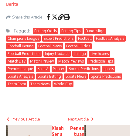
Berita
Share this Article
Tagged:
Betting Odds
Betting Tips
Bundesliga
Champions League
Expert Predictions
Football
Football Analysis
Football Betting
Football News
Football Odds
Football Predictions
Injury Updates
La Liga
Live Scores
Match Day
Match Preview
Match Previews
Prediction Tips
Premier League
Serie A
Soccer
Soccer Predictions
sports
Sports Analysis
Sports Betting
Sports News
Sports Predictions
Team Form
Team News
World Cup
Previous Article
Next Article
Kisah
Penen
Seru
tuan