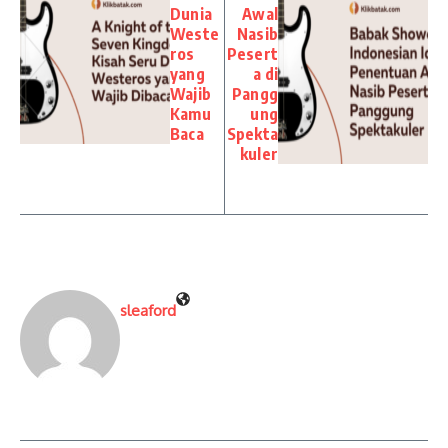
Dunia
Awal
Weste
Nasib
ros
Pesert
yang
a di
Wajib
Pangg
Kamu
ung
Baca
Spekta
kuler
sleaford