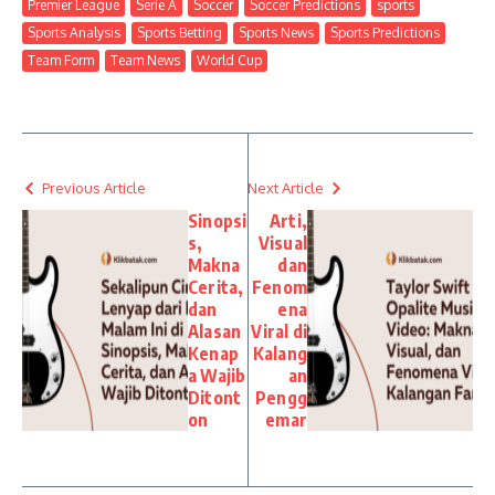
Premier League
Serie A
Soccer
Soccer Predictions
sports
Sports Analysis
Sports Betting
Sports News
Sports Predictions
Team Form
Team News
World Cup
Previous Article
Next Article
Sinopsi
Arti,
s,
Visual
Makna
dan
Cerita,
Fenom
dan
ena
Alasan
Viral di
Kenap
Kalang
a Wajib
an
Ditont
Pengg
on
emar