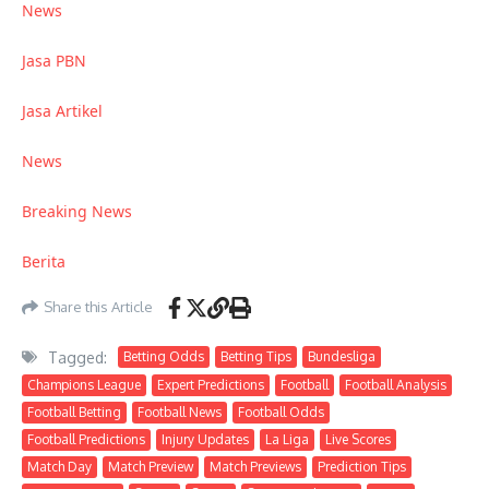
News
Jasa PBN
Jasa Artikel
News
Breaking News
Berita
Share this Article
Tagged:
Betting Odds
Betting Tips
Bundesliga
Champions League
Expert Predictions
Football
Football Analysis
Football Betting
Football News
Football Odds
Football Predictions
Injury Updates
La Liga
Live Scores
Match Day
Match Preview
Match Previews
Prediction Tips