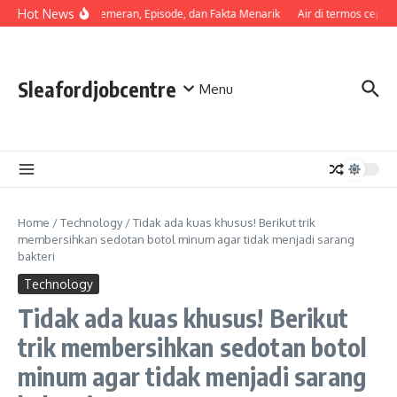
Skip to content
Hot News
Sinopsis, Pemeran, Episode, dan Fakta Menarik
Air di termos cepat d
Sleafordjobcentre
Menu
Home
/
Technology
/
Tidak ada kuas khusus! Berikut trik
membersihkan sedotan botol minum agar tidak menjadi sarang
bakteri
Technology
Tidak ada kuas khusus! Berikut
trik membersihkan sedotan botol
minum agar tidak menjadi sarang