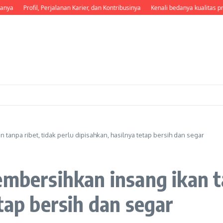
fil, Perjalanan Karier, dan Kontribusinya
Kenali bedanya kualitas premium dan
 tanpa ribet, tidak perlu dipisahkan, hasilnya tetap bersih dan segar
embersihkan insang ikan ta
tap bersih dan segar