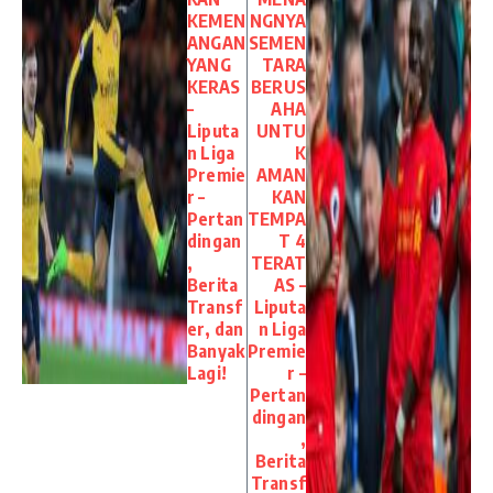
KEMEN
NGNYA
ANGAN
SEMEN
YANG
TARA
KERAS
BERUS
–
AHA
Liputa
UNTU
n Liga
K
Premie
AMAN
r –
KAN
Pertan
TEMPA
dingan
T 4
,
TERAT
Berita
AS –
Transf
Liputa
er, dan
n Liga
Banyak
Premie
Lagi!
r –
Pertan
dingan
,
Berita
Transf