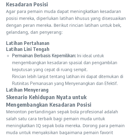
Kesadaran Posisi
Agar para pemain muda dapat meningkatkan kesadaran
posisi mereka, diperlukan latihan khusus yang disesuaikan
dengan peran mereka. Berikut rincian latihan untuk bek,
gelandang, dan penyerang:
Latihan Pertahanan
Latihan Lini Tengah
Permainan Berbasis Kepemilikan:
Ini ideal untuk
mengembangkan kesadaran spasial dan pengambilan
keputusan yang cepat di ruang sempit.
Rincian lebih lanjut tentang latihan ini dapat ditemukan di
Rutinitas Pemanasan yang Menyenangkan dan Efektif.
Latihan Menyerang
Skenario Kehidupan Nyata untuk
Mengembangkan Kesadaran Posisi
Menonton pertandingan sepak bola profesional adalah
salah satu cara terbaik bagi pemain muda untuk
meningkatkan IQ sepak bola mereka. Dorong para pemain
muda untuk menyaksikan bagaimana pemain favorit