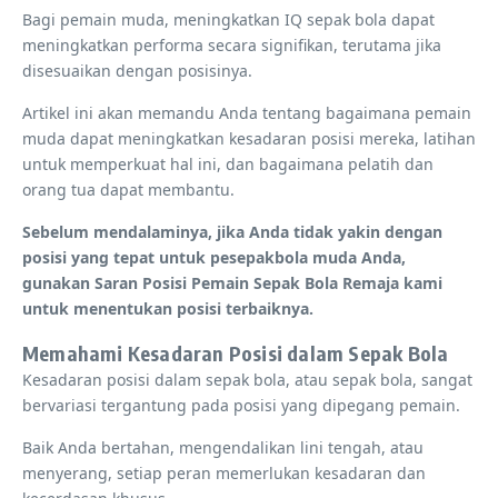
Bagi pemain muda, meningkatkan IQ sepak bola dapat
meningkatkan performa secara signifikan, terutama jika
disesuaikan dengan posisinya.
Artikel ini akan memandu Anda tentang bagaimana pemain
muda dapat meningkatkan kesadaran posisi mereka, latihan
untuk memperkuat hal ini, dan bagaimana pelatih dan
orang tua dapat membantu.
Sebelum mendalaminya, jika Anda tidak yakin dengan
posisi yang tepat untuk pesepakbola muda Anda,
gunakan Saran Posisi Pemain Sepak Bola Remaja kami
untuk menentukan posisi terbaiknya.
Memahami Kesadaran Posisi dalam Sepak Bola
Kesadaran posisi dalam sepak bola, atau sepak bola, sangat
bervariasi tergantung pada posisi yang dipegang pemain.
Baik Anda bertahan, mengendalikan lini tengah, atau
menyerang, setiap peran memerlukan kesadaran dan