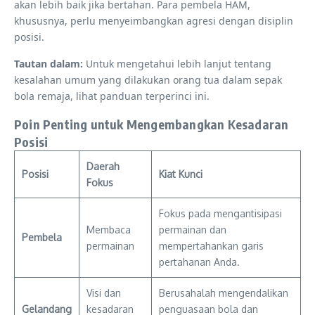
akan lebih baik jika bertahan. Para pembela HAM,
khususnya, perlu menyeimbangkan agresi dengan disiplin
posisi.
Tautan dalam:
Untuk mengetahui lebih lanjut tentang
kesalahan umum yang dilakukan orang tua dalam sepak
bola remaja, lihat panduan terperinci ini.
Poin Penting untuk Mengembangkan Kesadaran
Posisi
Daerah
Posisi
Kiat Kunci
Fokus
Fokus pada mengantisipasi
Membaca
permainan dan
Pembela
permainan
mempertahankan garis
pertahanan Anda.
Visi dan
Berusahalah mengendalikan
Gelandang
kesadaran
penguasaan bola dan