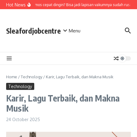
Skip to content
Hot News
Air di termos cepat dingin? Bisa jadi lapisan vakumnya sudah rusak, 
Sleafordjobcentre
Menu
Home
/
Technology
/
Karir, Lagu Terbaik, dan Makna Musik
Technology
Karir, Lagu Terbaik, dan Makna
Musik
24 October 2025