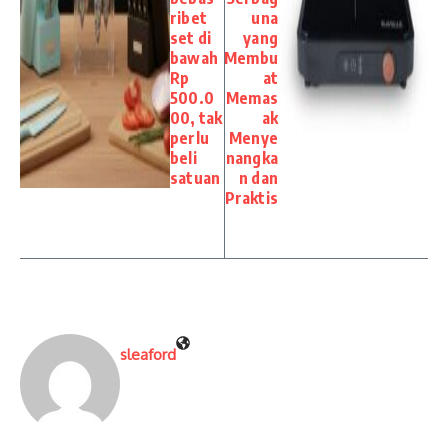
ribet
una
set di
yang
bawah
Membu
Rp
at
500.0
Memas
00, tak
ak
perlu
Menye
beli
nangka
satuan
n dan
Praktis
sleaford