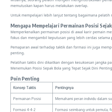
memutuskan kapan harus melakukan overlap.
Untuk mempelajari lebih lanjut tentang bagaimana pelatih
Mengapa Mempelajari Permainan Posisi Sejak 
Memperkenalkan permainan posisi di awal karir pemain m
fokus dan mengambil keputusan yang lebih cerdas selama 
Pemaparan awal terhadap taktik dan formasi ini juga mempe
penting.
Pelatihan taktis dini dikaitkan dengan kesuksesan jangka 
Menemukan Posisi Sepak Bola yang Tepat Sejak Dini Penti
Poin Penting
Konsep Taktis
Pentingnya
Permainan Posisi
Memahami peran individu dalam sua
Formasi 4-4-2
Formasi seimbang untuk pemula, f