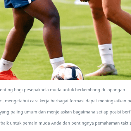
penting bagi pesepakbola muda untuk berkembang di lapangan.
, mengetahui cara kerja berbagai formasi dapat meningkatkan pe
la yang paling umum dan menjelaskan bagaimana setiap posisi ber
si terbaik untuk pemain muda Anda dan pentingnya pemahaman ta