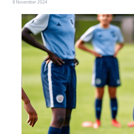
8 November 2024