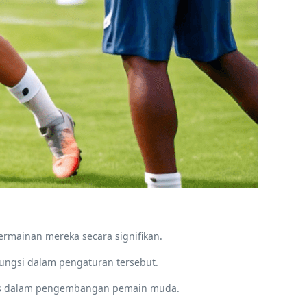
rmainan mereka secara signifikan.
fungsi dalam pengaturan tersebut.
ktis dalam pengembangan pemain muda.