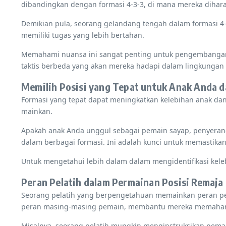
dibandingkan dengan formasi 4-3-3, di mana mereka diha
Demikian pula, seorang gelandang tengah dalam formasi 4-
memiliki tugas yang lebih bertahan.
Memahami nuansa ini sangat penting untuk pengembangan
taktis berbeda yang akan mereka hadapi dalam lingkungan y
Memilih Posisi yang Tepat untuk Anak Anda d
Formasi yang tepat dapat meningkatkan kelebihan anak d
mainkan.
Apakah anak Anda unggul sebagai pemain sayap, penyerang
dalam berbagai formasi. Ini adalah kunci untuk memastika
Untuk mengetahui lebih dalam dalam mengidentifikasi keleb
Peran Pelatih dalam Permainan Posisi Remaja
Seorang pelatih yang berpengetahuan memainkan peran pent
peran masing-masing pemain, membantu mereka memahami
Misalnya, seorang pelatih mungkin menginstruksikan pem