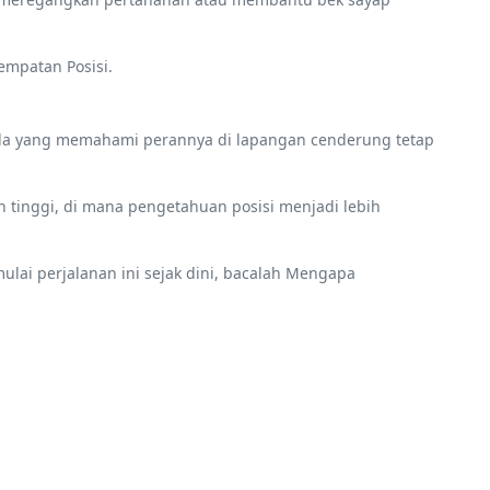
empatan Posisi.
uda yang memahami perannya di lapangan cenderung tetap
h tinggi, di mana pengetahuan posisi menjadi lebih
lai perjalanan ini sejak dini, bacalah Mengapa