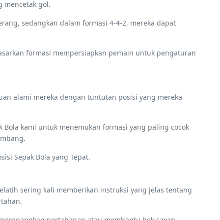
 mencetak gol.
erang, sedangkan dalam formasi 4-4-2, mereka dapat
asarkan formasi mempersiapkan pemain untuk pengaturan
an alami mereka dengan tuntutan posisi yang mereka
k Bola kami untuk menemukan formasi yang paling cocok
kembang.
isi Sepak Bola yang Tepat.
tih sering kali memberikan instruksi yang jelas tentang
tahan.
na meregangkan pertahanan atau membantu bek sayap