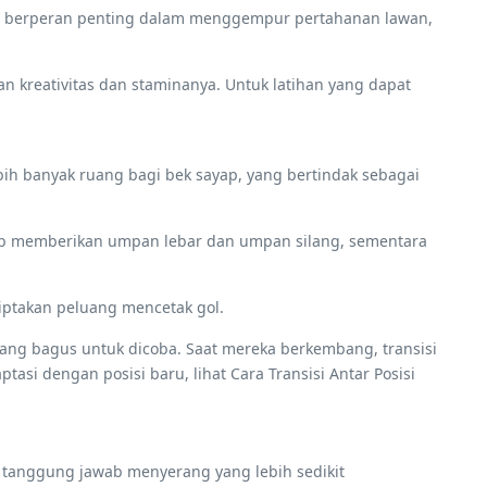
yap berperan penting dalam menggempur pertahanan lawan,
n kreativitas dan staminanya. Untuk latihan yang dapat
ebih banyak ruang bagi bek sayap, yang bertindak sebagai
ab memberikan umpan lebar dan umpan silang, sementara
ptakan peluang mencetak gol.
ang bagus untuk dicoba. Saat mereka berkembang, transisi
asi dengan posisi baru, lihat Cara Transisi Antar Posisi
i tanggung jawab menyerang yang lebih sedikit