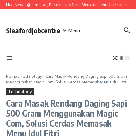
Skip to content
Hot News
Sinopsis, Pemeran, Episode, dan Fakta Menarik
Air di termos cepat d
Sleafordjobcentre
Menu
Home
/
Technology
/
Cara Masak Rendang Daging Sapi 500 Gram
Menggunakan Magic Com, Solusi Cerdas Memasak Menu Idul Fitri
Technology
Cara Masak Rendang Daging Sapi
500 Gram Menggunakan Magic
Com, Solusi Cerdas Memasak
Menu Idul Fitri