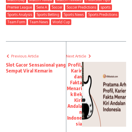
Premier League
Serie A
Soccer
Soccer Predictions
sports
Sports Analysis
Sports Betting
Sports News
Sports Predictions
Team Form
Team News
World Cup
Previous Article
Next Article
Slot Gacor Sensasional yang
Profil,
Sempat Viral Kemarin
Karir
dan
Fakta
Menari
k Bek
Kiri
Andala
n
Indone
sia