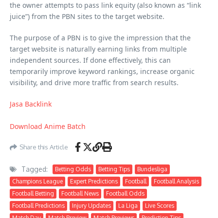
the owner attempts to pass link equity (also known as “link
juice”) from the PBN sites to the target website.
The purpose of a PBN is to give the impression that the
target website is naturally earning links from multiple
independent sources. If done effectively, this can
temporarily improve keyword rankings, increase organic
visibility, and drive more traffic from search results.
Jasa Backlink
Download Anime Batch
Share this Article
Tagged:
Betting Odds
Betting Tips
Bundesliga
Champions League
Expert Predictions
Football
Football Analysis
Football Betting
Football News
Football Odds
Football Predictions
Injury Updates
La Liga
Live Scores
Match Day
Match Preview
Match Previews
Prediction Tips