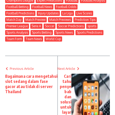
Champions League
Expert Predictions
Football
Football Analysis
Football Betting
Football News
Football Odds
Football Predictions
Injury Updates
La Liga
Live Scores
Match Day
Match Preview
Match Previews
Prediction Tips
Premier League
Serie A
Soccer
Soccer Predictions
sports
Sports Analysis
Sports Betting
Sports News
Sports Predictions
Team Form
Team News
World Cup
Previous Article
Next Article
Bagaimana cara mengetahui
Cari
slot sedang dalam fase
tahu
gacor atau tidak di server
penye
Thailand
bab
dan
solusi
untuk
layar