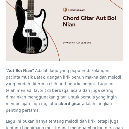
“Aut Boi Nian”
Adalah lagu yang populer di kalangan
pecinta musik Batak, dengan lirik penuh makna dan melodi
yang mudah diterima oleh berbagai kelompok. Lagu ini
telah menjadi favorit di berbagai acara dan juga sering
dimainkan menggunakan gitar. Untuk pemula yang ingin
mempelajari lagu ini, tahu
akord gitar
adalah langkah
penting pertama.
Lagu ini bukan hanya tentang melodi dan lirik, tetapi juga
tentang bagaimana musik dapat menggambarkan perasaan