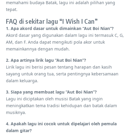
memahami budaya Batak, lagu ini adalah pilihan yang
tepat.
FAQ di sekitar lagu “I Wish I Can”
1. Apa akord dasar untuk dimainkan “Aut Boi Nian”?
Akord dasar yang digunakan dalam lagu ini termasuk C, G,
AM, dan F. Anda dapat mengikuti pola akor untuk
memainkannya dengan mudah.
2. Apa artinya lirik lagu “Aut Boi Nian”?
Lirik lagu ini berisi pesan tentang harapan dan kasih
sayang untuk orang tua, serta pentingnya kebersamaan
dalam keluarga.
3. Siapa yang membuat lagu “Aut Boi Nian”?
Lagu ini diciptakan oleh musisi Batak yang ingin
meningkatkan tema tradisi kehidupan dan batak dalam
musiknya.
4. Apakah lagu ini cocok untuk dipelajari oleh pemula
dalam gitar?