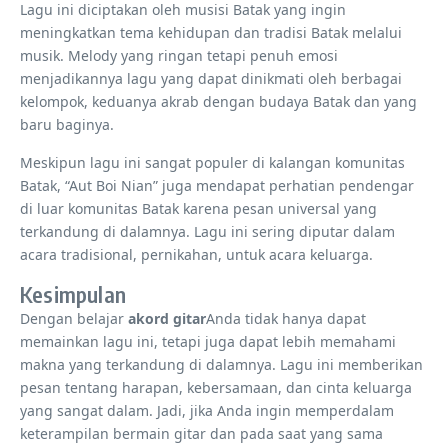
Lagu ini diciptakan oleh musisi Batak yang ingin
meningkatkan tema kehidupan dan tradisi Batak melalui
musik. Melody yang ringan tetapi penuh emosi
menjadikannya lagu yang dapat dinikmati oleh berbagai
kelompok, keduanya akrab dengan budaya Batak dan yang
baru baginya.
Meskipun lagu ini sangat populer di kalangan komunitas
Batak, “Aut Boi Nian” juga mendapat perhatian pendengar
di luar komunitas Batak karena pesan universal yang
terkandung di dalamnya. Lagu ini sering diputar dalam
acara tradisional, pernikahan, untuk acara keluarga.
Kesimpulan
Dengan belajar
akord gitar
Anda tidak hanya dapat
memainkan lagu ini, tetapi juga dapat lebih memahami
makna yang terkandung di dalamnya. Lagu ini memberikan
pesan tentang harapan, kebersamaan, dan cinta keluarga
yang sangat dalam. Jadi, jika Anda ingin memperdalam
keterampilan bermain gitar dan pada saat yang sama