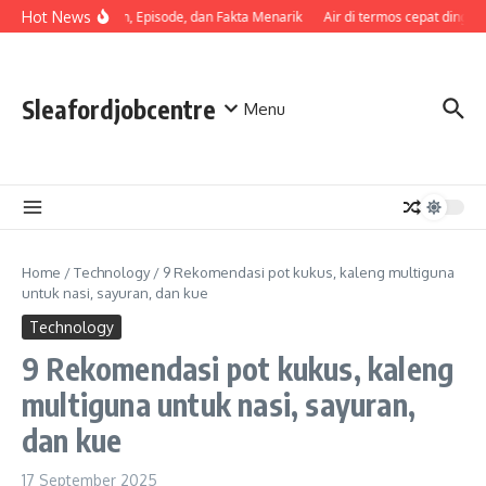
Skip to content
Sinopsis, Pemeran, Episode, dan Fakta Menarik
Hot News
Air di termos cepat dingin? 
Sleafordjobcentre
Menu
Home
/
Technology
/
9 Rekomendasi pot kukus, kaleng multiguna
untuk nasi, sayuran, dan kue
Technology
9 Rekomendasi pot kukus, kaleng
multiguna untuk nasi, sayuran,
dan kue
17 September 2025