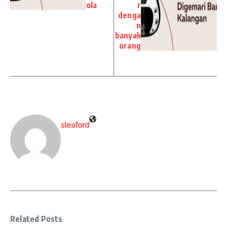
ola
r
denga
n
banyak
orang
sleaford
Related Posts