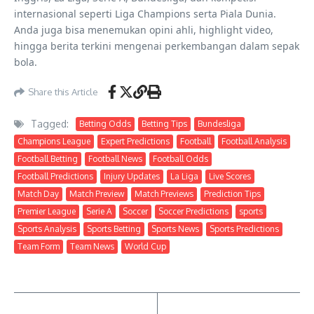
internasional seperti Liga Champions serta Piala Dunia.
Anda juga bisa menemukan opini ahli, highlight video,
hingga berita terkini mengenai perkembangan dalam sepak
bola.
Share this Article
Tagged:
Betting Odds
Betting Tips
Bundesliga
Champions League
Expert Predictions
Football
Football Analysis
Football Betting
Football News
Football Odds
Football Predictions
Injury Updates
La Liga
Live Scores
Match Day
Match Preview
Match Previews
Prediction Tips
Premier League
Serie A
Soccer
Soccer Predictions
sports
Sports Analysis
Sports Betting
Sports News
Sports Predictions
Team Form
Team News
World Cup