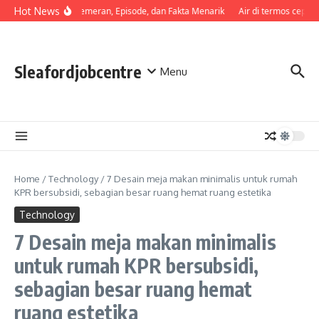
Skip to content
Hot News
Sinopsis, Pemeran, Episode, dan Fakta Menarik
Air di termos cepat di
Sleafordjobcentre
Menu
Home
/
Technology
/
7 Desain meja makan minimalis untuk rumah
KPR bersubsidi, sebagian besar ruang hemat ruang estetika
Technology
7 Desain meja makan minimalis
untuk rumah KPR bersubsidi,
sebagian besar ruang hemat
ruang estetika