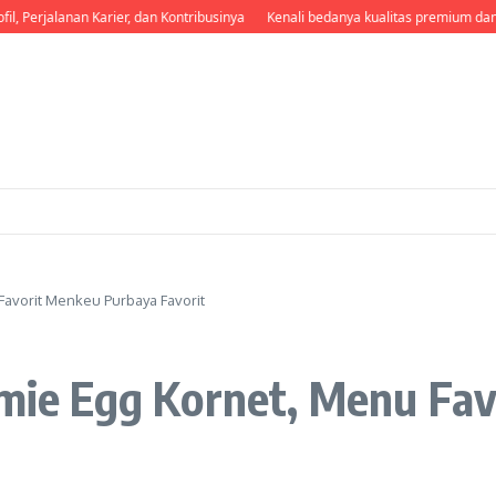
anan Karier, dan Kontribusinya
Kenali bedanya kualitas premium dan medium a
Favorit Menkeu Purbaya Favorit
domie Egg Kornet, Menu Fa