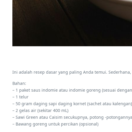
Ini adalah resep dasar yang paling Anda temui. Sederhana, 
Bahan:
– 1 paket saus indomie atau indomie goreng (sesuai dengan
– 1 telur
– 50 gram daging sapi daging kornet (sachet atau kalengan)
– 2 gelas air (sekitar 400 mL)
– Sawi Green atau Caisim secukupnya, potong -potonganny
– Bawang goreng untuk percikan (opsional)