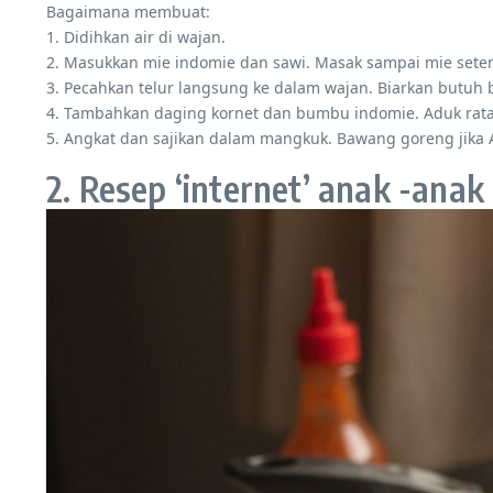
Bagaimana membuat:
1. Didihkan air di wajan.
2. Masukkan mie indomie dan sawi. Masak sampai mie set
3. Pecahkan telur langsung ke dalam wajan. Biarkan butuh 
4. Tambahkan daging kornet dan bumbu indomie. Aduk ra
5. Angkat dan sajikan dalam mangkuk. Bawang goreng jika 
2. Resep ‘internet’ anak -anak