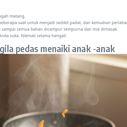
engah matang.
beberapa saat untuk menjadi sedikit padat, dan kemudian perlaha
ta sampai semua bahan dicampur sempurna dan mie dimasak.
Anda suka. Nikmati selama hangat!
 gila pedas menaiki anak -anak