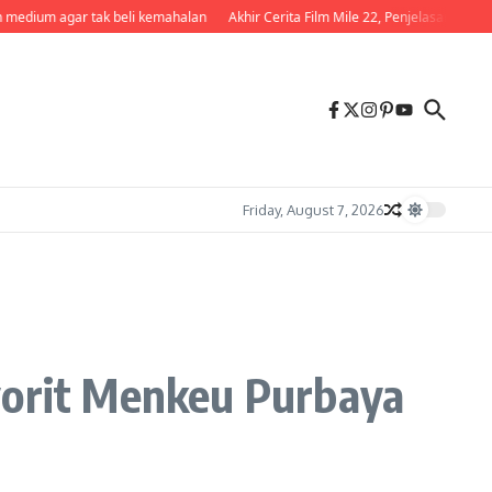
gar tak beli kemahalan
Akhir Cerita Film Mile 22, Penjelasan Lengkap Nasib L
Friday, August 7, 2026
vorit Menkeu Purbaya