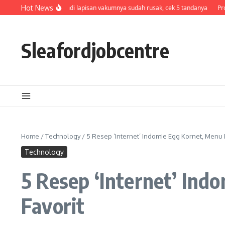
Skip to content
 dingin? Bisa jadi lapisan vakumnya sudah rusak, cek 5 tandanya
Hot News
Profil, Perjal
Sleafordjobcentre
Home
/
Technology
/
5 Resep ‘Internet’ Indomie Egg Kornet, Menu 
Technology
5 Resep ‘Internet’ In
Favorit