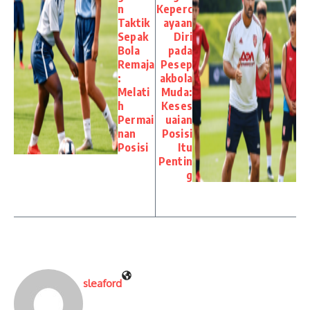
n
Keperc
Taktik
ayaan
Sepak
Diri
Bola
pada
Remaja
Pesep
:
akbola
Melati
Muda:
h
Keses
Permai
uaian
nan
Posisi
Posisi
Itu
Pentin
g
sleaford