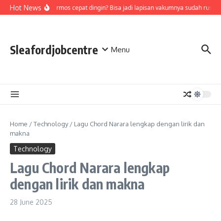
Skip to content
Hot News
Air di termos cepat dingin? Bisa jadi lapisan vakumnya sudah rusak,
Sleafordjobcentre
Menu
Home
/
Technology
/
Lagu Chord Narara lengkap dengan lirik dan
makna
Technology
Lagu Chord Narara lengkap
dengan lirik dan makna
28 June 2025