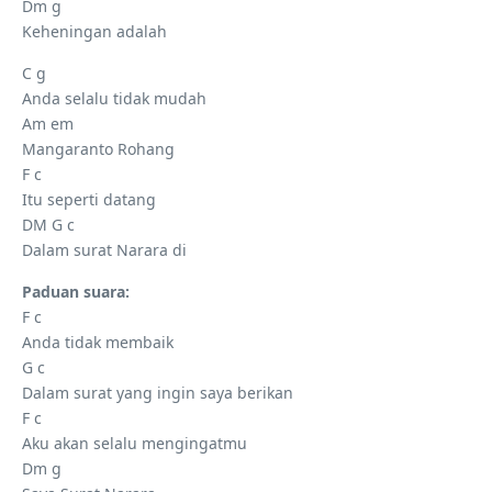
Dm g
Keheningan adalah
C g
Anda selalu tidak mudah
Am em
Mangaranto Rohang
F c
Itu seperti datang
DM G c
Dalam surat Narara di
Paduan suara:
F c
Anda tidak membaik
G c
Dalam surat yang ingin saya berikan
F c
Aku akan selalu mengingatmu
Dm g