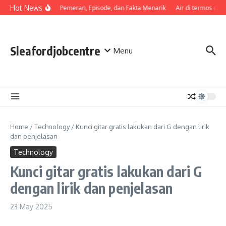
Skip to content
Hot News
Sinopsis, Pemeran, Episode, dan Fakta Menarik
Air di termos cepa
Sleafordjobcentre
Menu
Home
/
Technology
/
Kunci gitar gratis lakukan dari G dengan lirik
dan penjelasan
Technology
Kunci gitar gratis lakukan dari G
dengan lirik dan penjelasan
23 May 2025