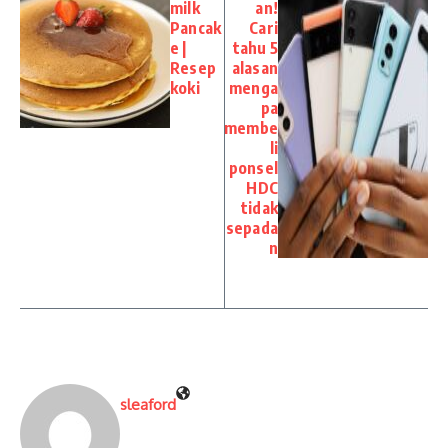
milk
an!
Pancak
Cari
e |
tahu 5
Resep
alasan
koki
menga
pa
membe
li
ponsel
HDC
tidak
sepada
n
sleaford