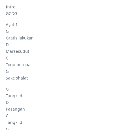
Intro
GCDG
Ayat 1
G
Gratis lakukan
D
Marsesudut
C
Togu ni roha
G
Sake shalat
G
Tangki di
D
Pasangan
C
Tangki di
G