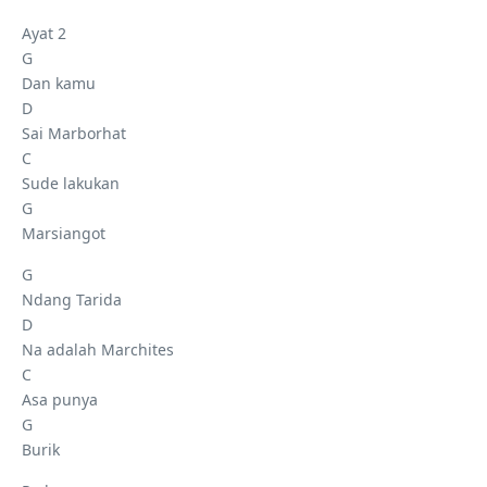
Ayat 2
G
Dan kamu
D
Sai Marborhat
C
Sude lakukan
G
Marsiangot
G
Ndang Tarida
D
Na adalah Marchites
C
Asa punya
G
Burik