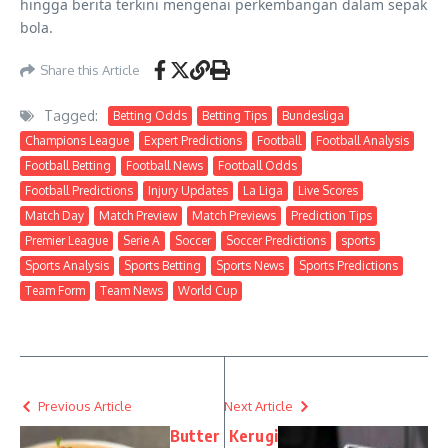
hingga berita terkini mengenai perkembangan dalam sepak
bola.
Share this Article
Tagged:
Betting Odds
Betting Tips
Bundesliga
Champions League
Expert Predictions
Football
Football Analysis
Football Betting
Football News
Football Odds
Football Predictions
Injury Updates
La Liga
Live Scores
Match Day
Match Preview
Match Previews
Prediction Tips
Premier League
Serie A
Soccer
Soccer Predictions
sports
Sports Analysis
Sports Betting
Sports News
Sports Predictions
Team Form
Team News
World Cup
Previous Article
Next Article
Butter
Kerugi