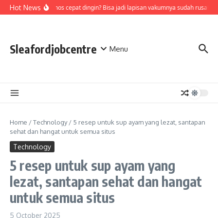
Skip to content
Hot News
Air di termos cepat dingin? Bisa jadi lapisan vakumnya sudah rusak, cek 
Sleafordjobcentre
Menu
Home
/
Technology
/
5 resep untuk sup ayam yang lezat, santapan
sehat dan hangat untuk semua situs
Technology
5 resep untuk sup ayam yang
lezat, santapan sehat dan hangat
untuk semua situs
5 October 2025