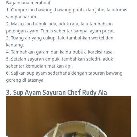
Bagaimana membuat:
1. Campurkan bawang, bawang putih, dan jahe, lalu tumis
sampai harum.
2. Masukkan bubuk lada, aduk rata, lalu tambahkan
potongan ayam. Tumis sebentar sampai ayam pucat.
3. Tuang air yang cukup, lalu tambahkan wortel dan
kentang.
4. Tambahkan garam dan kaldu bubuk, koreksi rasa.
5. Setelah sayuran empuk, tambahkan seledri, aduk
sebentar kemudian matikan api.
6. Sajikan sup ayam sederhana dengan taburan bawang
goreng di atasnya.
3. Sup Ayam Sayuran Chef Rudy Ala