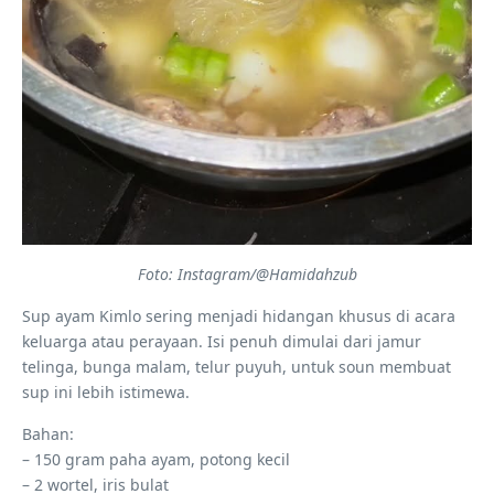
Foto: Instagram/@Hamidahzub
Sup ayam Kimlo sering menjadi hidangan khusus di acara
keluarga atau perayaan. Isi penuh dimulai dari jamur
telinga, bunga malam, telur puyuh, untuk soun membuat
sup ini lebih istimewa.
Bahan:
– 150 gram paha ayam, potong kecil
– 2 wortel, iris bulat