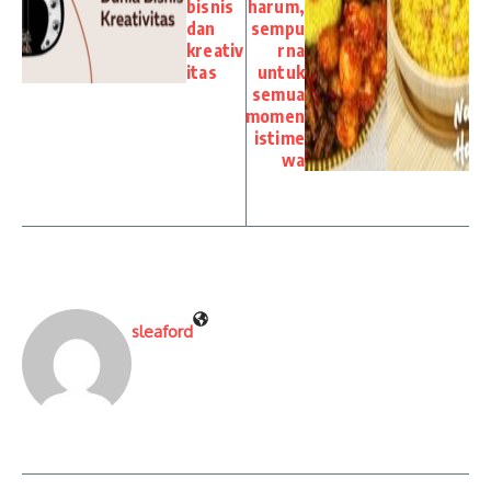
bisnis
harum,
dan
sempu
kreativ
rna
itas
untuk
semua
momen
istime
wa
sleaford