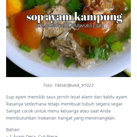
Foto: Tiktok/@unik_91023
Sup ayam memiliki saus jernih lezat alami dari kaldu ayam.
Rasanya sederhana tetapi membuat tubuh segera segar.
Sangat cocok untuk menu keluarga atau saat Anda
membutuhkan makanan hangat yang menenangkan.
Bahan:
– 1 Ayam Desa, Cut-Piece